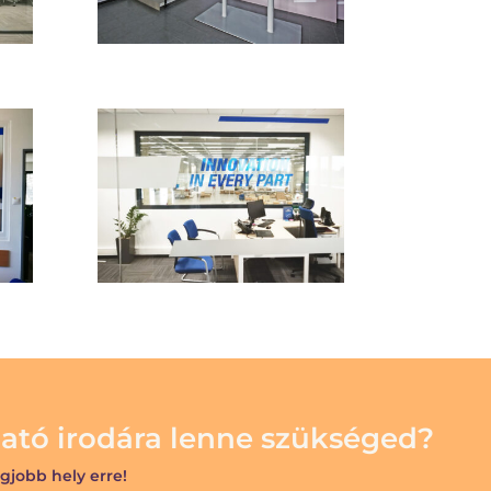
ató irodára lenne szükséged?
gjobb hely erre!