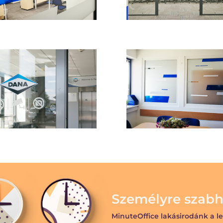
Személyre szabh
MinuteOffice lakásirodánk a le