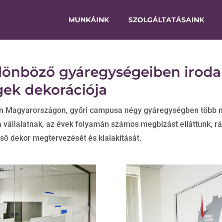
MUNKÁINK
SZOLGÁLTATÁSAINK
lönböző gyáregységeiben irodai
gek dekorációja
en Magyarországon, győri campusa négy gyáregységben több mi
vállalatnak, az évek folyamán számos megbízást elláttunk, rá
ő dekor megtervezését és kialakítását.