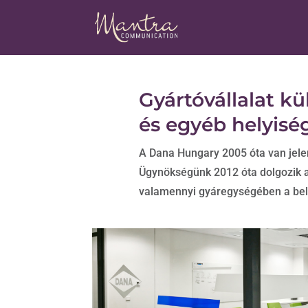
Gyártóvállalat kü
és egyéb helyisé
A Dana Hungary 2005 óta van jel
Ügynökségünk 2012 óta dolgozik a 
valamennyi gyáregységében a bels